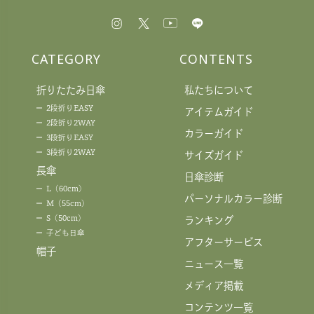
CATEGORY
CONTENTS
折りたたみ日傘
私たちについて
2段折りEASY
アイテムガイド
2段折り2WAY
カラーガイド
3段折りEASY
3段折り2WAY
サイズガイド
長傘
日傘診断
L（60cm）
パーソナルカラー診断
M（55cm）
S（50cm）
ランキング
子ども日傘
アフターサービス
帽子
ニュース一覧
メディア掲載
コンテンツ一覧