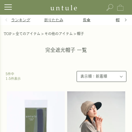
ランキング
折りたたみ
長傘
帽子
TOP
全てのアイテム
その他のアイテム
帽子
完全遮光帽子 一覧
5
件中
1
-
5
件表示