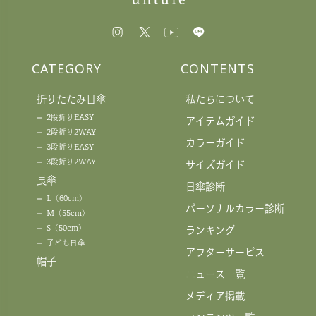
CATEGORY
CONTENTS
折りたたみ日傘
私たちについて
2段折りEASY
アイテムガイド
2段折り2WAY
カラーガイド
3段折りEASY
3段折り2WAY
サイズガイド
長傘
日傘診断
L（60cm）
パーソナルカラー診断
M（55cm）
S（50cm）
ランキング
子ども日傘
アフターサービス
帽子
ニュース一覧
メディア掲載