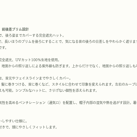
、前後差ブリム設計
で、後ろ姿までカバーする完全遮光ハット。
で、長いほうのブリムを後ろにすることで、気になる首の後ろの日差しをやわらかく遮りま
です。
完全遮光、UVカット100％生地を使用。
、地面からの照り返しによる紫外線も防ぎます。上からだけでなく、地面からの照り返しも
は、首元やフェイスラインまでやさしくカバー。
、髪に巻きつける、首に巻くなど、スタイルに合わせて印象を変えられます。左右のループ
えも可能。シンプルなハットに、さりげない個性を添えられます。
気性を高めるベンチレーション（通気口）を配置し、帽子内部の湿気や熱を逃がす設計。暑
。
いしやすい仕様に。
付きで、頭にやさしくフィットします。