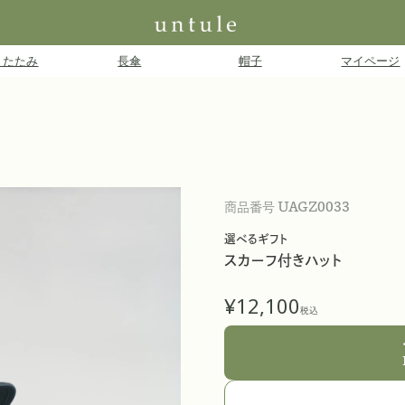
e-gift
りたたみ
長傘
帽子
マイページ
商品番号
UAGZ0033
選べるギフト
スカーフ付きハット
¥
12,100
税込