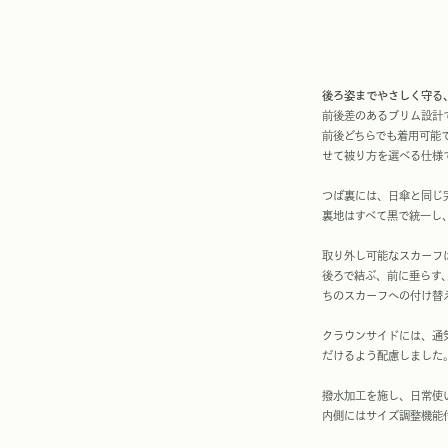
後ろ姿までやさしく守る
前後差のあるブリム設計
前後どちらでも着用可能
せて被り方を選べる仕様
つば裏には、日傘と同じ
裏地はすべて黒で統一し
取り外し可能なスカーフ
後ろで結ぶ、前に垂らす
ちのスカーフへの付け替
クラウンサイドには、通
だけるよう配慮しました
撥水加工を施し、日常使
内側にはサイズ調整機能