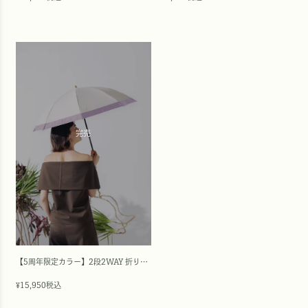
完売
【5周年限定カラー】2段2WAY 折りたたみ日傘/バイカラー(50cm)
15,950
税込
¥