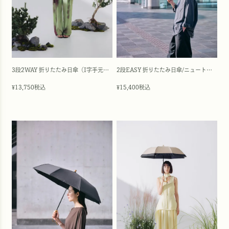
3段2WAY 折りたたみ日傘（I字手元）/ワンカラー(50cm)
2段EASY 折りたたみ日傘/ニュートラル(55cm)
13,750
税込
15,400
税込
¥
¥