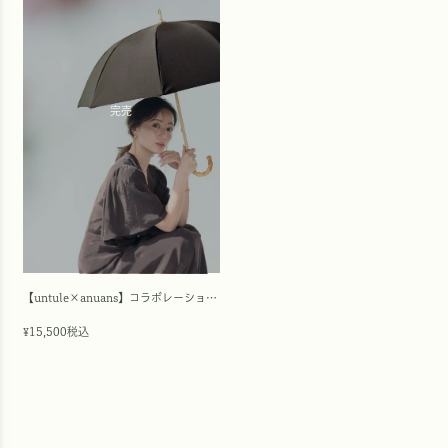
完売
【untule×anuans】コラボレーション日傘(長傘/S)
15,500
税込
¥