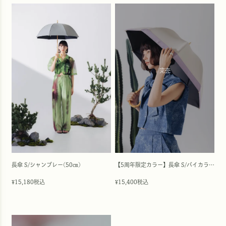
完売
長傘 S/シャンブレー(50㎝)
【5周年限定カラー】長傘 S/バイカラー(50cm)
15,180
税込
15,400
税込
¥
¥