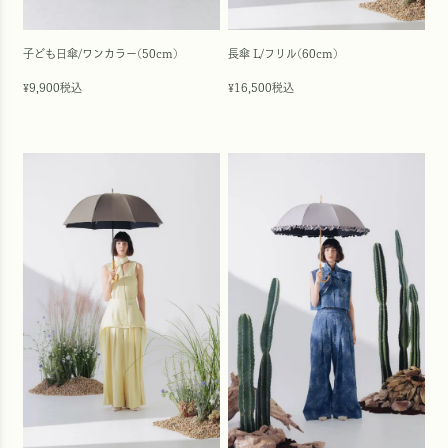
子ども日傘/ワンカラー(50cm)
長傘 L/フリル(60cm)
9,900
税込
16,500
税込
¥
¥