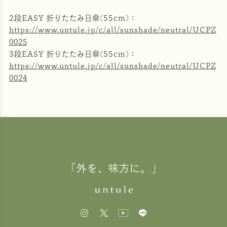
2段EASY 折りたたみ日傘(55cm)：
https://www.untule.jp/c/all/sunshade/neutral/UCPZ
0025
3段EASY 折りたたみ日傘(55cm)：
https://www.untule.jp/c/all/sunshade/neutral/UCPZ
0024
「外を、味方に。」