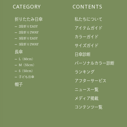
CATEGORY
CONTENTS
折りたたみ日傘
私たちについて
2段折りEASY
アイテムガイド
2段折り2WAY
カラーガイド
3段折りEASY
3段折り2WAY
サイズガイド
長傘
日傘診断
L（60cm）
パーソナルカラー診断
M（55cm）
S（50cm）
ランキング
子ども日傘
アフターサービス
帽子
ニュース一覧
メディア掲載
コンテンツ一覧