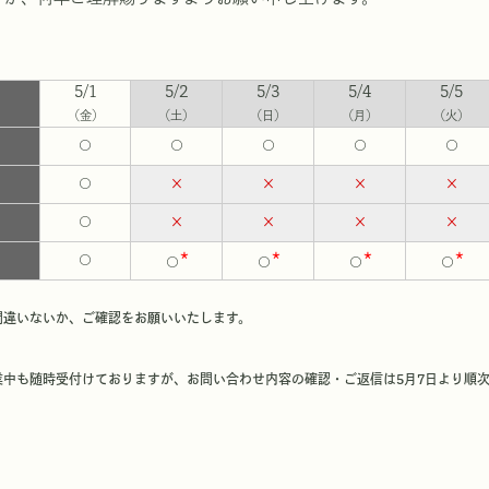
5/1
5/2
5/3
5/4
5/5
（金）
（土）
（日）
（月）
（火）
○
○
○
○
○
○
×
×
×
×
○
×
×
×
×
*
*
*
*
○
○
○
○
○
違いないか、ご確認をお願いいたします。
中も随時受付けておりますが、お問い合わせ内容の確認・ご返信は5月7日より順
】