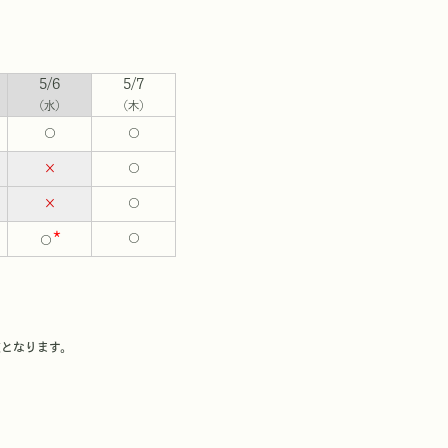
5/6
5/7
（水）
（木）
○
○
×
○
×
○
*
○
○
次となります。