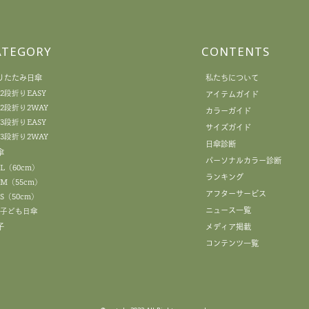
ATEGORY
CONTENTS
りたたみ日傘
私たちについて
2段折りEASY
アイテムガイド
2段折り2WAY
カラーガイド
3段折りEASY
サイズガイド
3段折り2WAY
日傘診断
傘
パーソナルカラー診断
L（60cm）
ランキング
M（55cm）
アフターサービス
S（50cm）
ニュース一覧
子ども日傘
子
メディア掲載
コンテンツ一覧