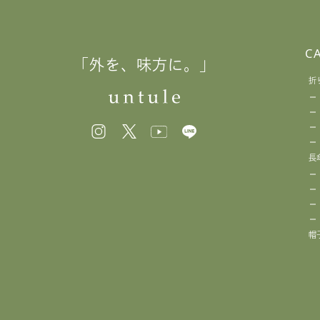
C
「外を、味方に。」
折
長
帽