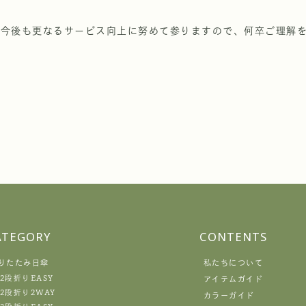
今後も更なるサービス向上に努めて参りますので、何卒ご理解
ATEGORY
CONTENTS
りたたみ日傘
私たちについて
2段折りEASY
アイテムガイド
2段折り2WAY
カラーガイド