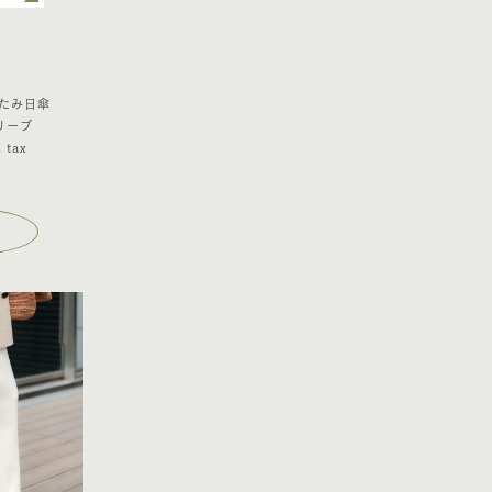
たたみ日傘
リーブ
 tax