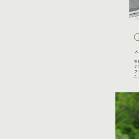
ス
無
テ
フ
た