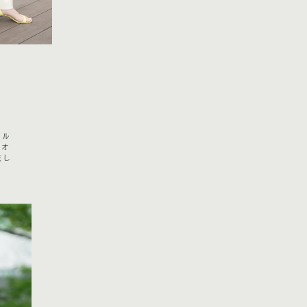
コル
。オ
まし