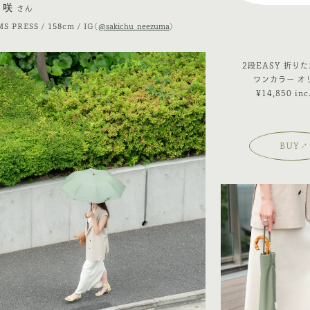
 咲
さん
S PRESS / 158cm / IG(
@sakichu_neezuma
)
2段EASY 折り
ワンカラー オ
¥14,850 inc.
BUY