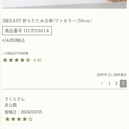
2段EASY 折りたたみ日傘/ワンカラー(50cm)
商品番号
UCPZ0014
14,850
税込
¥
4.46
26
件中
21
-
26
件表示
1
2
3
さくら
非公開
投稿日
2024/03/05