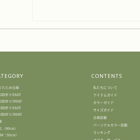
ATEGORY
CONTENTS
りたたみ日傘
私たちについて
2段折りEASY
アイテムガイド
2段折り2WAY
カラーガイド
3段折りEASY
サイズガイド
3段折り2WAY
日傘診断
傘
パーソナルカラー診断
L（60cm）
ランキング
M（55cm）