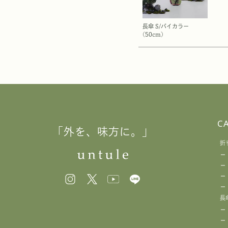
長傘 S/バイカラー
(50cm)
C
「外を、味方に。」
折
長