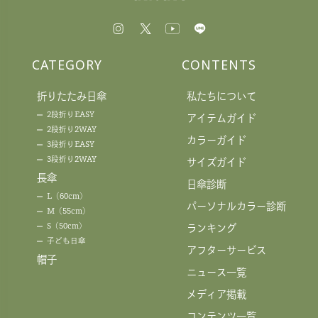
CATEGORY
CONTENTS
折りたたみ日傘
私たちについて
2段折りEASY
アイテムガイド
2段折り2WAY
カラーガイド
3段折りEASY
3段折り2WAY
サイズガイド
長傘
日傘診断
L（60cm）
パーソナルカラー診断
M（55cm）
S（50cm）
ランキング
子ども日傘
アフターサービス
帽子
ニュース一覧
メディア掲載
コンテンツ一覧