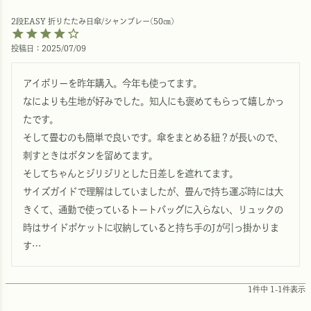
2段EASY 折りたたみ日傘/シャンブレー(50㎝)
投稿日
2025/07/09
アイボリーを昨年購入。今年も使ってます。

なによりも生地が好みでした。知人にも褒めてもらって嬉しかっ
たです。

そして畳むのも簡単で良いです。傘をまとめる紐？が長いので、
刺すときはボタンを留めてます。

そしてちゃんとジリジリとした日差しを遮れてます。

サイズガイドで理解はしていましたが、畳んで持ち運ぶ時には大
きくて、通勤で使っているトートバッグに入らない、リュックの
時はサイドポケットに収納していると持ち手のJが引っ掛かりま
す…
1
件中
1
-
1
件表示