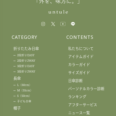
「外を、味方に。」
CATEGORY
CONTENTS
折りたたみ日傘
私たちについて
2段折りEASY
アイテムガイド
2段折り2WAY
カラーガイド
3段折りEASY
3段折り2WAY
サイズガイド
長傘
日傘診断
L（60cm）
パーソナルカラー診断
M（55cm）
S（50cm）
ランキング
子ども日傘
アフターサービス
帽子
ニュース一覧