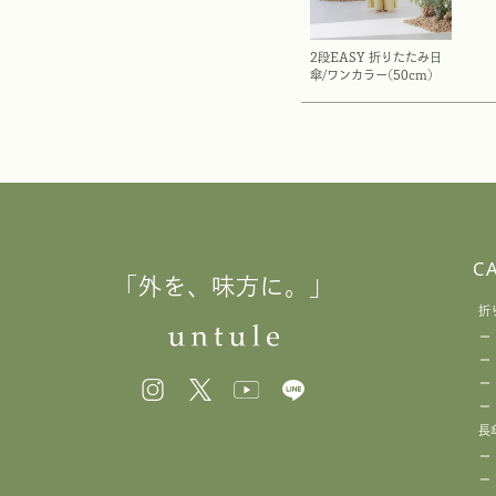
2段EASY 折りたたみ日
傘/ワンカラー(50cm)
C
「外を、味方に。」
折
長