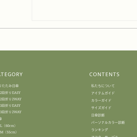
ATEGORY
CONTENTS
りたたみ日傘
私たちについて
2段折りEASY
アイテムガイド
2段折り2WAY
カラーガイド
3段折りEASY
サイズガイド
3段折り2WAY
日傘診断
傘
パーソナルカラー診断
L（60cm）
ランキング
M（55cm）