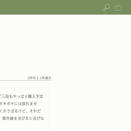
1
件中
1
-
1
件表示
ど三段もやっぱり購入予定
ポキポキには戻れませ
くかさばるけど、それだ
。紫外線を浴びると浴びな