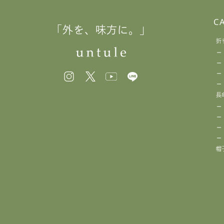
C
「外を、味方に。」
折
長
帽