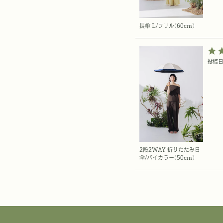
長傘 L/フリル(60cm)
投稿
2段2WAY 折りたたみ日
傘/バイカラー(50cm)