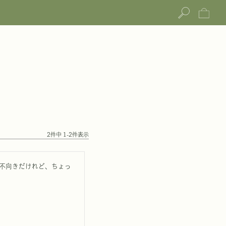
2
件中
1
-
2
件表示
不向きだけれど、ちょっ