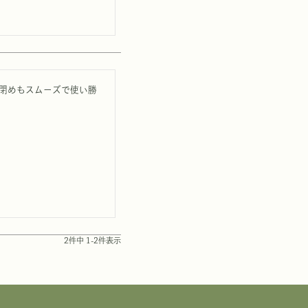
閉めもスムーズで使い勝
2
件中
1
-
2
件表示