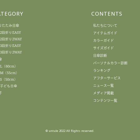
ATEGORY
CONTENTS
りたたみ日傘
私たちについて
2段折りEASY
アイテムガイド
2段折り2WAY
カラーガイド
3段折りEASY
サイズガイド
3段折り2WAY
日傘診断
傘
パーソナルカラー診断
L（60cm）
ランキング
M（55cm）
アフターサービス
S（50cm）
ニュース一覧
子ども日傘
子
メディア掲載
コンテンツ一覧
© untule 2022 All Rights reserved.