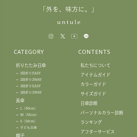
「外を、味方に。」
CATEGORY
CONTENTS
折りたたみ日傘
私たちについて
2段折りEASY
アイテムガイド
2段折り2WAY
カラーガイド
3段折りEASY
3段折り2WAY
サイズガイド
長傘
日傘診断
L（60cm）
パーソナルカラー診断
M（55cm）
S（50cm）
ランキング
子ども日傘
アフターサービス
帽子