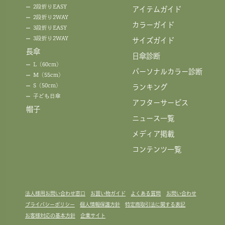
2段折りEASY
アイテムガイド
2段折り2WAY
カラーガイド
3段折りEASY
3段折り2WAY
サイズガイド
長傘
日傘診断
L（60cm）
パーソナルカラー診断
M（55cm）
S（50cm）
ランキング
子ども日傘
アフターサービス
帽子
ニュース一覧
メディア掲載
コンテンツ一覧
法人様用お問い合わせ窓口
お買い物ガイド
よくある質問
お問い合わせ
プライバシーポリシー
個人情報保護方針
特定商取引法に関する表記
お客様対応の基本方針
企業サイト