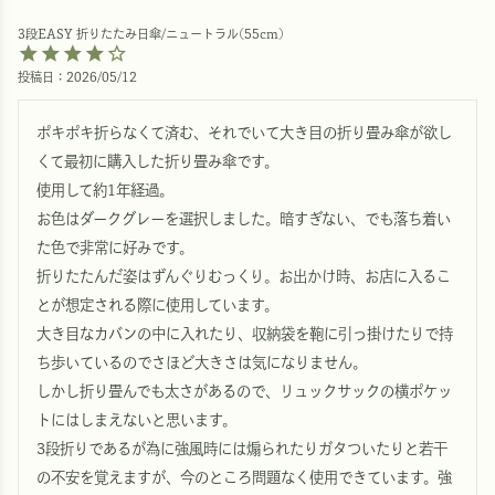
3段EASY 折りたたみ日傘/ニュートラル(55cm)
投稿日
2026/05/12
ポキポキ折らなくて済む、それでいて大き目の折り畳み傘が欲し
くて最初に購入した折り畳み傘です。

使用して約1年経過。

お色はダークグレーを選択しました。暗すぎない、でも落ち着い
た色で非常に好みです。

折りたたんだ姿はずんぐりむっくり。お出かけ時、お店に入るこ
とが想定される際に使用しています。

大き目なカバンの中に入れたり、収納袋を鞄に引っ掛けたりで持
ち歩いているのでさほど大きさは気になりません。

しかし折り畳んでも太さがあるので、リュックサックの横ポケッ
トにはしまえないと思います。

3段折りであるが為に強風時には煽られたりガタついたりと若干
の不安を覚えますが、今のところ問題なく使用できています。強