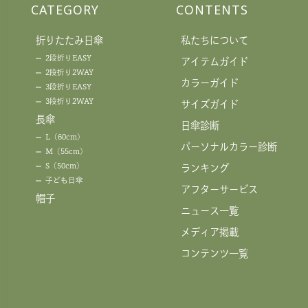
CATEGORY
CONTENTS
折りたたみ日傘
私たちについて
2段折りEASY
アイテムガイド
2段折り2WAY
カラーガイド
3段折りEASY
3段折り2WAY
サイズガイド
長傘
日傘診断
L（60cm）
パーソナルカラー診断
M（55cm）
S（50cm）
ランキング
子ども日傘
アフターサービス
帽子
ニュース一覧
メディア掲載
コンテンツ一覧