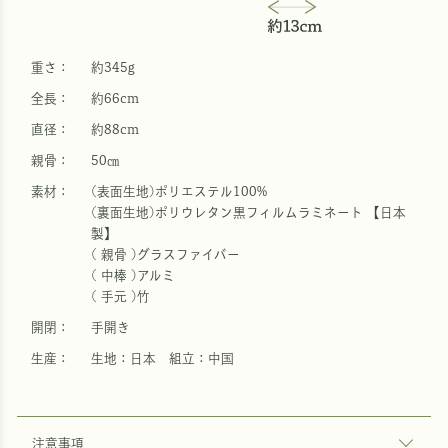
重さ：
約345g
全長：
約66cm
直径：
約88cm
親骨：
50㎝
素材：
(表面生地)ポリエステル100%
(裏面生地)ポリウレタン黒フィルムラミネート 【日本
製】
( 親骨 )グラスファイバー
( 中棒 )アルミ
( 手元 )竹
開閉：
手開き
生産：
生地：日本 組立：中国
注意事項