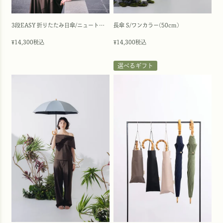
3段EASY 折りたたみ日傘/ニュートラル(55cm)
長傘 S/ワンカラー(50cm)
14,300
税込
14,300
税込
¥
¥
選べるギフト