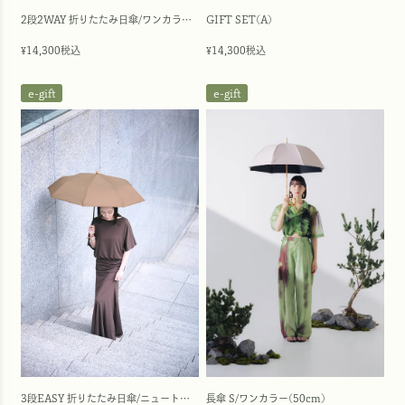
2段2WAY 折りたたみ日傘/ワンカラー(50cm)
GIFT SET(A)
14,300
税込
14,300
税込
¥
¥
e-gift
e-gift
3段EASY 折りたたみ日傘/ニュートラル(55cm)
長傘 S/ワンカラー(50cm)