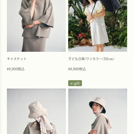
子ども日傘/ワンカラー(50cm)
キャスケット
9,900
税込
9,900
税込
¥
¥
e-gift