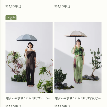
14,300
税込
14,300
税込
¥
¥
e-gift
2段2WAY 折りたたみ日傘/ワンカラー(50cm)
3段2WAY 折りたたみ日傘(U字手元)/バイカラー(50cm)
14,300
税込
14,850
税込
¥
¥