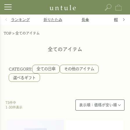
ランキング
折りたたみ
長傘
帽子
TOP
全てのアイテム
全てのアイテム
全ての日傘
その他のアイテム
選べるギフト
73
件中
1
-
30
件表示