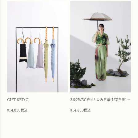
GIFT SET(C)
3段2WAY 折りたたみ日傘(U字手元)/バイカラー(50cm)
14,850
税込
14,850
税込
¥
¥