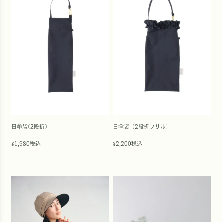
日傘袋(2段折)
日傘袋（2段折フリル）
1,980
税込
2,200
税込
¥
¥