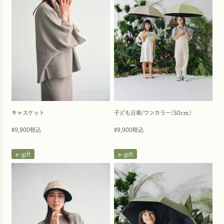
キャスケット
子ども日傘/ワンカラー(50cm)
9,900
税込
9,900
税込
¥
¥
e-gift
e-gift